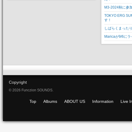
M3-2024秋に
TOKYO ERG SU
す！
しばらくまったりモ
Maricaが9/6
Copyright
© 2026 Funczion SOUNDS.
Top
Albums
ABOUT US
Information
Live I