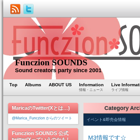
Funczion SOUNDS
Sound creators party since 2001
Top
Albums
ABOUT US
Information
Live Informat
情報・ニュース
ライブ情報
Category Arc
MaricaのTwitter(Xとは…)
@Marica_Funczion からのツイート
イベント&即売会情報
Funczion SOUNDS 公式
M3情報です☆
twitter(Xっていうのかもし