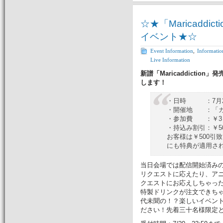
☆★「Maricadd
イベント★☆
Event Information
,
Informatio
Live Information
新譜「Maricaddicti
します！
・日時 ：7月28
・開催地 ：「カ
・参加費 ：￥3
・持込み割引：￥500
お客様は￥500引
にも特典が適用さ
当日会場では配信開始済みのM
リクエストに応えたり、ア
クエストにお応えしちゃっ
特製ドリンクが注文できち
代未聞の！？楽しいイベン
ださい！先着三十名様限定