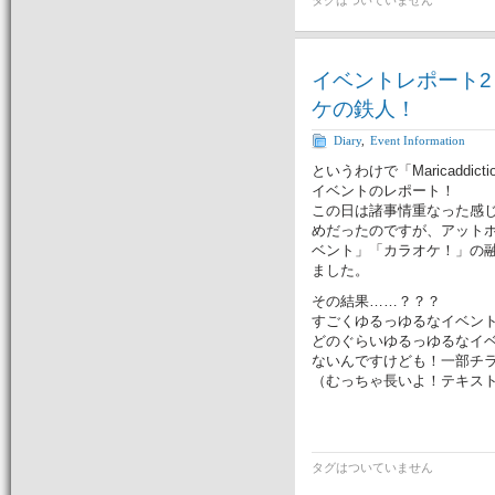
タグはついていません
イベントレポート2
ケの鉄人！
Diary
,
Event Information
というわけで「Maricadd
イベントのレポート！
この日は諸事情重なった感
めだったのですが、アット
ベント」「カラオケ！」の
ました。
その結果……？？？
すごくゆるっゆるなイベン
どのぐらいゆるっゆるなイ
ないんですけども！一部チ
（むっちゃ長いよ！テキス
タグはついていません