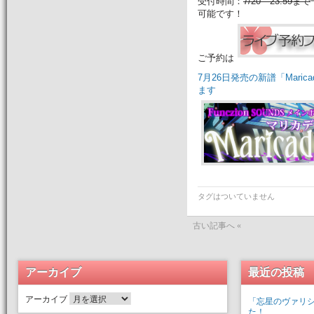
受付時間：
7/20 23:59まで
可能です！
ご予約は
7月26日発売の新譜「Maric
ます
タグはついていません
古い記事へ «
アーカイブ
最近の投稿
アーカイブ
「忘星のヴァリ
た！