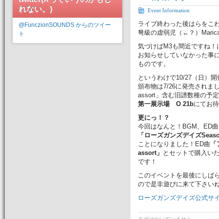
れない。)
Event Information
ライブ終わった後はらをこ
@FunczionSOUNDS からのツイー
弩級の虚弱児（←？）Maric
ト
気づけばM3も間近ですね！
お知らせしていなかった事に気
ものです。
というわけで10/27（日）
頒布物は7/26に発売されました新
assort」含む旧譜数種の予
第一展示場 O 21b
にてお待
更にっ！？
今回はなんと！BGM、ED
「ローズガンズデイズSeaso
ことになりました！ED曲
「
assort」
とセットで購入い
です！
このイベントを最後にしば
ので是非遊びに来て下さい
ローズガンズデイズ公式サ